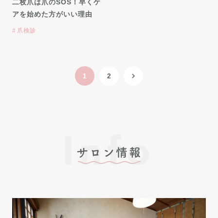
二枚爪は爪のSOS！早くケ
アを始めた方がいい理由
爪検診
1
2
Info
サロン情報