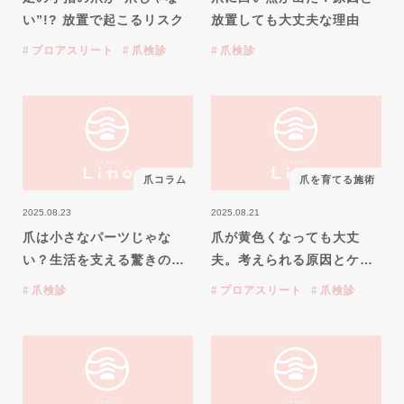
い”!? 放置で起こるリスク
放置しても大丈夫な理由
プロアスリート
爪検診
爪検診
爪コラム
爪を育てる施術
2025.08.23
2025.08.21
爪は小さなパーツじゃな
爪が黄色くなっても大丈
い？生活を支える驚きの…
夫。考えられる原因とケ…
爪検診
プロアスリート
爪検診