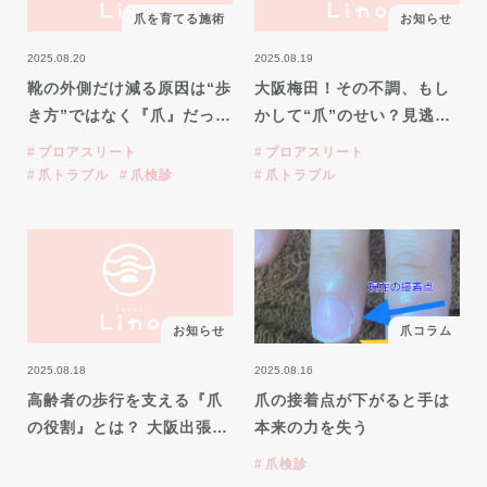
爪を育てる施術
お知らせ
2025.08.20
2025.08.19
靴の外側だけ減る原因は“歩
大阪梅田！その不調、もし
き方”ではなく『爪』だっ…
かして“爪”のせい？見逃…
プロアスリート
プロアスリート
爪トラブル
爪検診
爪トラブル
お知らせ
爪コラム
2025.08.18
2025.08.16
高齢者の歩行を支える『爪
爪の接着点が下がると手は
の役割』とは？ 大阪出張…
本来の力を失う
爪検診