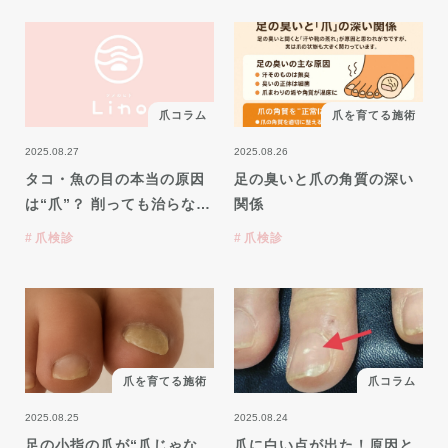
爪コラム
爪を育てる施術
2025.08.27
2025.08.26
タコ・魚の目の本当の原因
足の臭いと爪の角質の深い
は“爪”？ 削っても治らな…
関係
爪検診
爪検診
爪を育てる施術
爪コラム
2025.08.25
2025.08.24
足の小指の爪が“爪じゃな
爪に白い点が出た！原因と