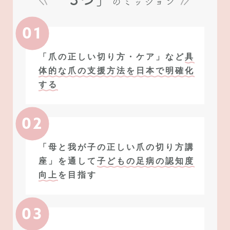
のミッション
01
「爪の正しい切り方・ケア」など
具
体的な爪の支援方法を日本で明確化
する
02
「母と我が子の正しい爪の切り方講
座」を通して
子どもの足病の認知度
向上
を目指す
03