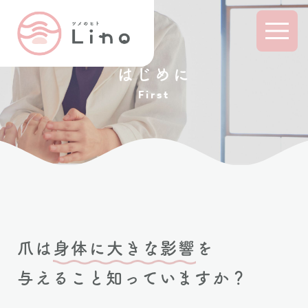
はじめに
First
爪は
身体に大きな影響
を
与えること知っていますか？