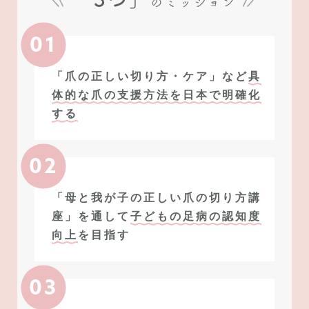
のミッション
01
「爪の正しい切り方・ケア」など
具
体的な爪の支援方法を日本で明確化
する
02
「母と我が子の正しい爪の切り方講
座」を通して
子どもの足病の認知度
向上
を目指す
03