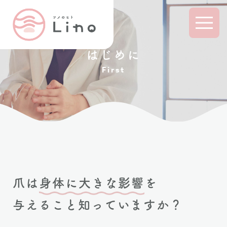
はじめに
First
爪は
身体に大きな影響
を
与えること知っていますか？