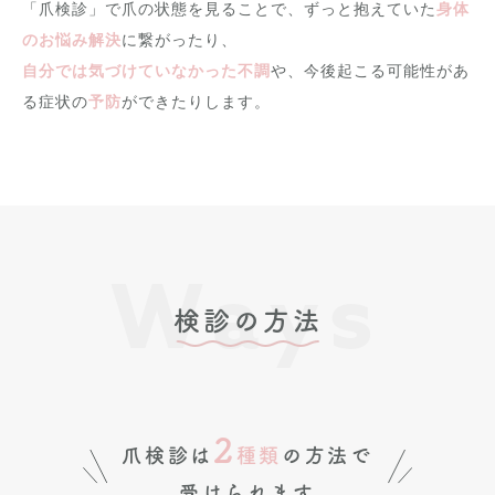
「爪検診」で爪の状態を見ることで、ずっと抱えていた
身体
のお悩み解決
に繋がったり、
自分では気づけていなかった不調
や、今後起こる可能性があ
る症状の
予防
ができたりします。
Ways
検診の方法
2
爪検診は
種類
の方法で
受けられます