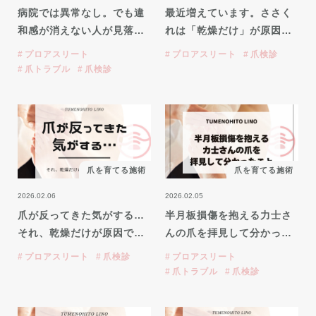
病院では異常なし。でも違
最近増えています。ささく
和感が消えない人が見落…
れは「乾燥だけ」が原因…
プロアスリート
プロアスリート
爪検診
爪トラブル
爪検診
爪を育てる施術
爪を育てる施術
2026.02.06
2026.02.05
爪が反ってきた気がする…
半月板損傷を抱える力士さ
それ、乾燥だけが原因で…
んの爪を拝見して分かっ…
プロアスリート
爪検診
プロアスリート
爪トラブル
爪検診