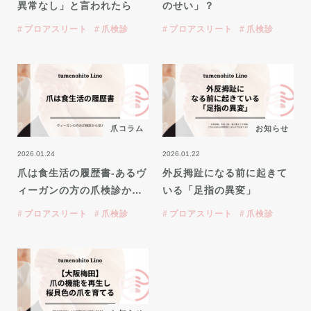
異常なし」と言われたら
のせい」？
プロアスリート
爪検診
プロアスリート
爪検診
爪コラム
お知らせ
2026.01.24
2026.01.22
爪は食生活の履歴書-あるヴ
外反拇趾になる前に起きて
ィーガンの方の爪検診か…
いる「足指の異変」
プロアスリート
爪検診
プロアスリート
爪検診