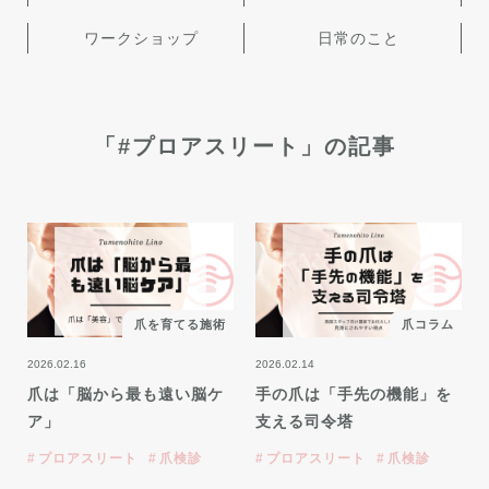
ワークショップ
日常のこと
「#プロアスリート」の記事
爪を育てる施術
爪コラム
2026.02.16
2026.02.14
爪は「脳から最も遠い脳ケ
手の爪は「手先の機能」を
ア」
支える司令塔
プロアスリート
爪検診
プロアスリート
爪検診