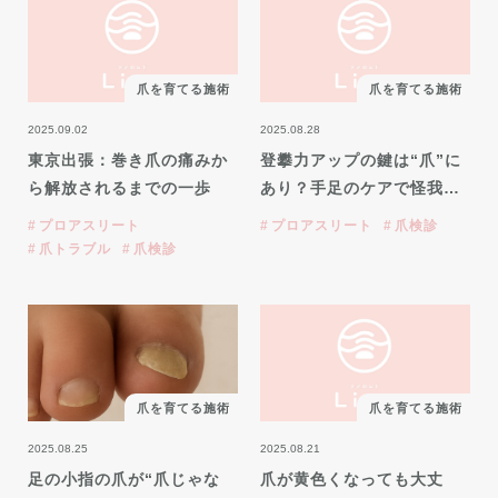
爪を育てる施術
爪を育てる施術
2025.09.02
2025.08.28
東京出張：巻き爪の痛みか
登攀力アップの鍵は“爪”に
ら解放されるまでの一歩
あり？手足のケアで怪我…
プロアスリート
プロアスリート
爪検診
爪トラブル
爪検診
爪を育てる施術
爪を育てる施術
2025.08.25
2025.08.21
足の小指の爪が“爪じゃな
爪が黄色くなっても大丈