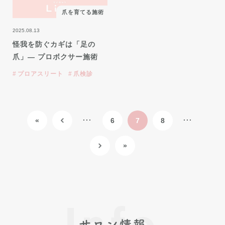
爪を育てる施術
2025.08.13
怪我を防ぐカギは「足の
爪」— プロボクサー施術
プロアスリート
爪検診
...
...
«
6
7
8
»
Info
サロン情報