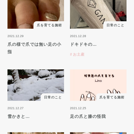
爪を育てる施術
日常のこと
2021.12.29
2021.12.28
爪の様で爪では無い足の小
ドキドキの…
指
お土産
日常のこと
爪を育てる施術
2021.12.27
2021.12.25
雪かきと…
足の爪と膝の怪我