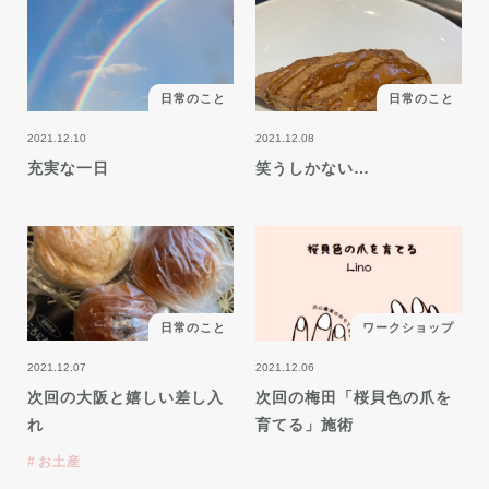
日常のこと
日常のこと
2021.12.10
2021.12.08
充実な一日
笑うしかない…
日常のこと
ワークショップ
2021.12.07
2021.12.06
次回の大阪と嬉しい差し入
次回の梅田「桜貝色の爪を
れ
育てる」施術
お土産