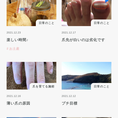
日常のこと
日常のこと
2021.12.23
2021.12.17
楽しい時間♪
爪先が白いのは劣化です
お土産
爪を育てる施術
日常のこと
2021.12.16
2021.12.12
薄い爪の原因
プチ目標