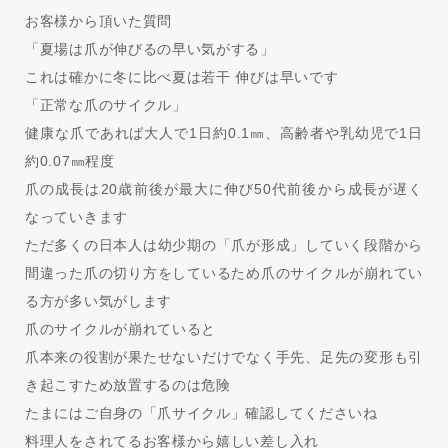
お客様から頂いた質問
「夏場は爪が伸びるの早い気がする」
これは確かに冬に比べ夏は若干 伸びは早いです
「正常な爪のサイクル」
健康な爪であれば大人で1日約0.1㎜、高齢者や乳幼児で1日
約0.07㎜程度
爪の成長は20歳前後が最大に伸び50代前後から成長が遅く
なっていきます
ただ多くの日本人は幼少期の「爪が形成」していく段階から
間違った爪の切り方をしているため爪のサイクルが崩れてい
る方が多い気がします
爪のサイクルが崩れていると
爪本来の役割が果たせないだけでなく手先、足先の変形も引
き起こすため放置するのは危険
たまにはご自身の「爪サイクル」確認してくださいね
料理人をされてるお客様から嬉しい差し入れ