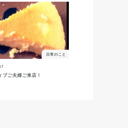
日常のこと
17
ィブご夫婦ご来店！