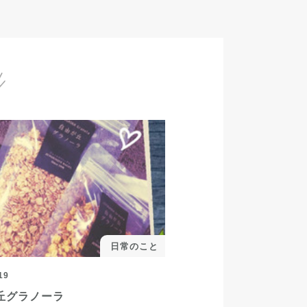
日常のこと
19
丘グラノーラ