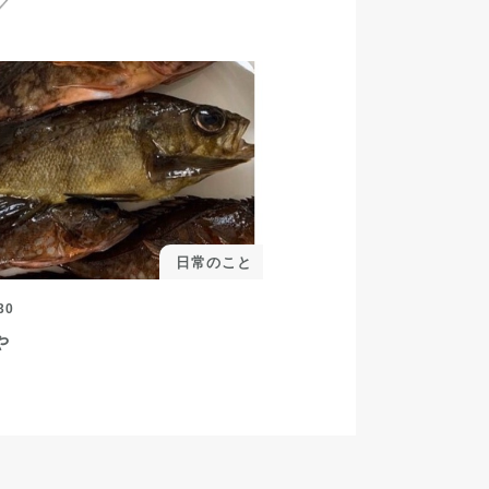
日常のこと
30
や