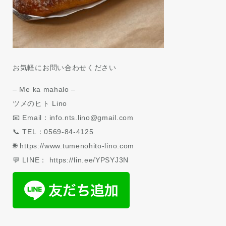
お気軽にお問い合わせください
– Me ka mahalo –
ツメのヒト Lino
📧 Email：info.nts.lino@gmail.com
📞 TEL：0569-84-4125
🌐 https://www.tumenohito-lino.com
💬 LINE： https://lin.ee/YPSYJ3N