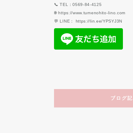
📞 TEL：0569-84-4125
🌐 https://www.tumenohito-lino.com
💬 LINE： https://lin.ee/YPSYJ3N
ブログ記