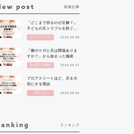
New post
新着記事
「どこまで切るのが正解？」
子どもの爪トラブルを防ぐ…
ワークショップ
2026.08.08
「膝のケガと爪は関係ありま
すか？」から始まった施術
爪を育てる施術
2026.08.07
プロアスリートほど、爪を大
切にする理由
爪コラム
2026.08.04
Ranking
ランキング