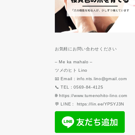
お気軽にお問い合わせください
– Me ka mahalo –
ツメのヒト Lino
📧 Email：info.nts.lino@gmail.com
📞 TEL：0569-84-4125
🌐 https://www.tumenohito-lino.com
💬 LINE： https://lin.ee/YPSYJ3N