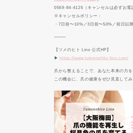
0569-84-4125（キャンセルは必ずお
※キャンセルポリシー：
・7日前〜10%／3日前〜50%／前日以
⸻
【ツメのヒト Lino 公式HP】
▶︎
https://www.tumenohito-lino.com/
爪から整えることで、あなた本来の力を
この機会に、爪の健康をぜひ見直してみ