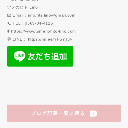
ツメのヒト Lino
📧 Email：info.nts.lino@gmail.com
📞 TEL：0569-84-4125
🌐 https://www.tumenohito-lino.com
💬 LINE： https://lin.ee/YPSYJ3N
ブログ記事一覧に戻る