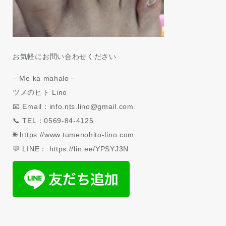
お気軽にお問い合わせください
– Me ka mahalo –
ツメのヒト Lino
📧 Email：info.nts.lino@gmail.com
📞 TEL：0569-84-4125
🌐 https://www.tumenohito-lino.com
💬 LINE： https://lin.ee/YPSYJ3N