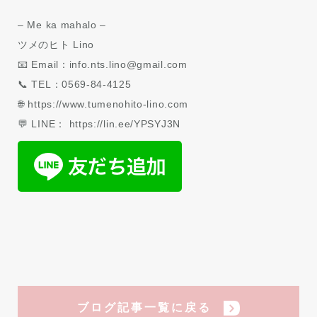
– Me ka mahalo –
ツメのヒト Lino
📧 Email：info.nts.lino@gmail.com
📞 TEL：0569-84-4125
🌐 https://www.tumenohito-lino.com
💬 LINE： https://lin.ee/YPSYJ3N
ブログ記事一覧に戻る