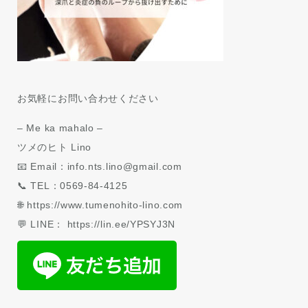
お気軽にお問い合わせください
– Me ka mahalo –
ツメのヒト Lino
📧 Email：info.nts.lino@gmail.com
📞 TEL：0569-84-4125
🌐 https://www.tumenohito-lino.com
💬 LINE： https://lin.ee/YPSYJ3N