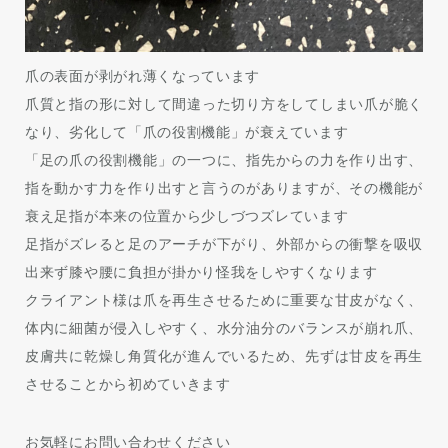
爪の表面が剥がれ薄くなっています
爪質と指の形に対して間違った切り方をしてしまい爪が脆く
なり、劣化して「爪の役割機能」が衰えています
「足の爪の役割機能」の一つに、指先からの力を作り出す、
指を動かす力を作り出すと言うのがありますが、その機能が
衰え足指が本来の位置から少しづつズレています
足指がズレると足のアーチが下がり、外部からの衝撃を吸収
出来ず膝や腰に負担が掛かり怪我をしやすくなります
クライアント様は爪を再生させるために重要な甘皮がなく、
体内に細菌が侵入しやすく、水分油分のバランスが崩れ爪、
皮膚共に乾燥し角質化が進んでいるため、先ずは甘皮を再生
させることから初めていきます
お気軽にお問い合わせください