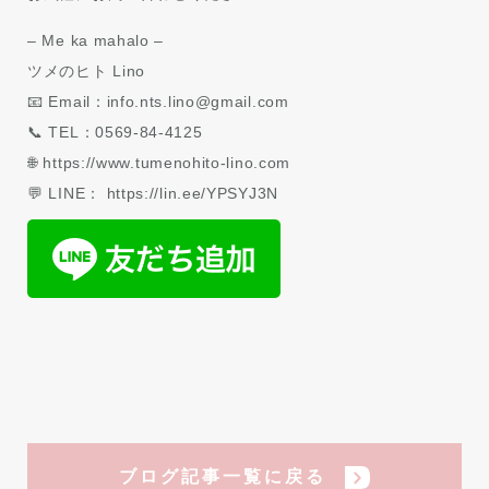
– Me ka mahalo –
ツメのヒト Lino
📧 Email：info.nts.lino@gmail.com
📞 TEL：0569-84-4125
🌐 https://www.tumenohito-lino.com
💬 LINE： https://lin.ee/YPSYJ3N
ブログ記事一覧に戻る