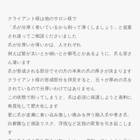
クライアント様は他のサロン様で
「爪が分厚く巻いているから削って薄くしましょう」と提案
され迷ってご相談くださいました
爪が分厚いか薄いかは、人それぞれ
例えば髪が太いとか細いとか癖毛とかあるように、爪も皆さ
ん違います
爪が形成される部分でその方の本来の爪の厚さが決まります
クライアント様の形成部分を拝見すると、元々が厚めの爪を
されているので分厚いわけではありません
この状態で削ってしまうと、爪は必須に保護しようと過剰に
角質化して肥大化します
更に爪が皮膚に食い込み激しい痛みを伴う陥入爪や巻き爪、
白癬菌など感染リスク、浮指など足指の変形を引き起こしま
す