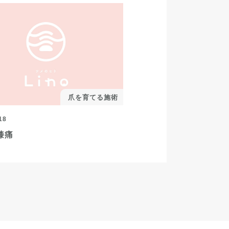
爪を育てる施術
18
膝痛