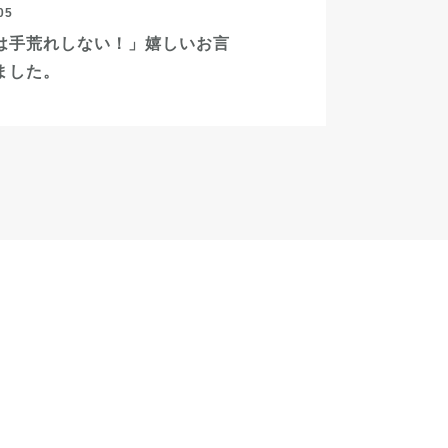
05
は手荒れしない！」嬉しいお言
ました。