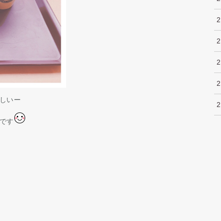
しいー
です