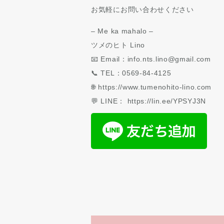
お気軽にお問い合わせください
– Me ka mahalo –
ツメのヒト Lino
📧 Email：info.nts.lino@gmail.com
📞 TEL：0569-84-4125
🌐 https://www.tumenohito-lino.com
💬 LINE： https://lin.ee/YPSYJ3N