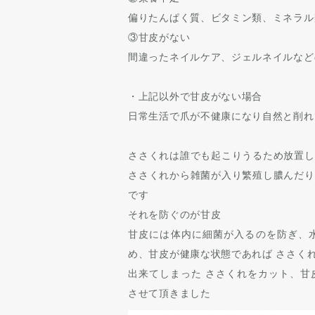
偏りたんぱく質、ビタミン類、ミネラル
③甘皮がない
間違ったネイルケア、ジェルネイルなど
・上記以外で甘皮がない場合
日常生活で爪が不健康になり自然と削れ
ささくれは誰でも起こりうるため放置し
ささくれから雑菌が入り繁殖し膿んだり
です
それを防ぐのが
甘皮
甘皮には体内に細菌が入るのを防ぎ、
め、甘皮が健康な状態であれば ささく
出来てしまった ささくれをカット、甘
させて頂きました