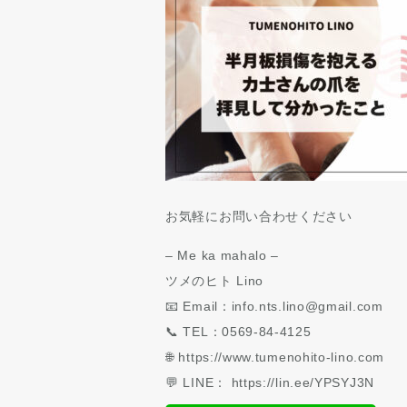
お気軽にお問い合わせください
– Me ka mahalo –
ツメのヒト Lino
📧 Email：info.nts.lino@gmail.com
📞 TEL：0569-84-4125
🌐 https://www.tumenohito-lino.com
💬 LINE： https://lin.ee/YPSYJ3N