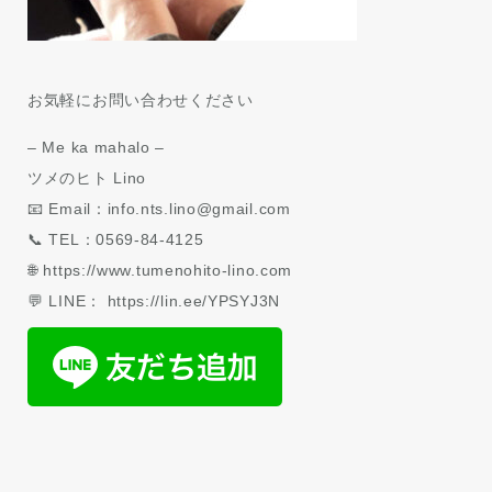
お気軽にお問い合わせください
– Me ka mahalo –
ツメのヒト Lino
📧 Email：info.nts.lino@gmail.com
📞 TEL：0569-84-4125
🌐 https://www.tumenohito-lino.com
💬 LINE： https://lin.ee/YPSYJ3N