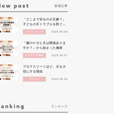
New post
新着記事
「どこまで切るのが正解？」
子どもの爪トラブルを防ぐ…
ワークショップ
2026.08.08
「膝のケガと爪は関係ありま
すか？」から始まった施術
爪を育てる施術
2026.08.07
プロアスリートほど、爪を大
切にする理由
爪コラム
2026.08.04
Ranking
ランキング