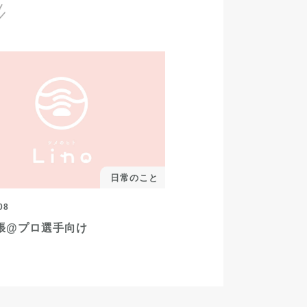
日常のこと
08
張@プロ選手向け