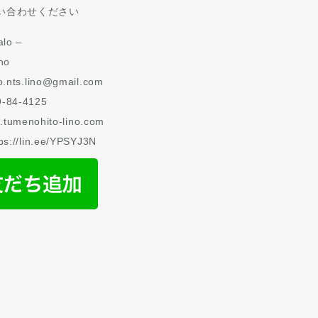
い合わせください
lo –
no
o.nts.lino@gmail.com
-84-4125
w.tumenohito-lino.com
ps://lin.ee/YPSYJ3N