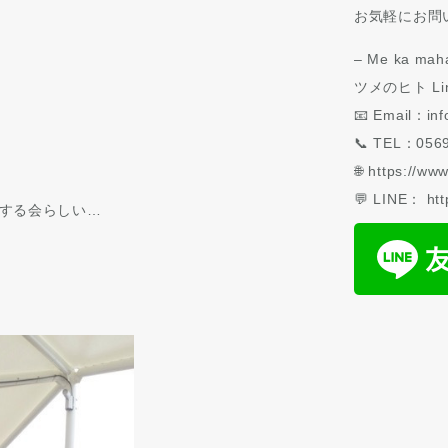
お気軽にお問
– Me ka maha
ツメのヒト Li
📧 Email：inf
📞 TEL：0569
🌐 https://ww
💬 LINE： htt
する会らしい…