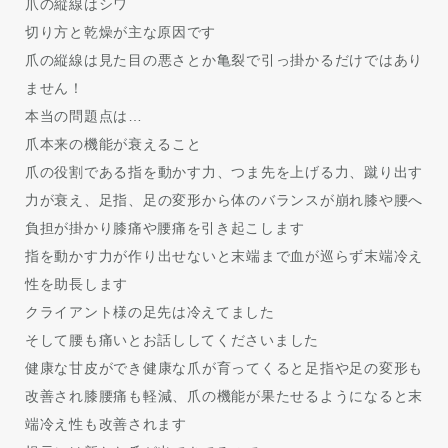
爪の縦線はシワ
切り方と乾燥が主な原因です
爪の縦線は見た目の悪さとか亀裂で引っ掛かるだけではあり
ません！
本当の問題点は…
爪本来の機能が衰えること
爪の役割である指を動かす力、つま先を上げる力、蹴り出す
力が衰え、足指、足の変形から体のバランスが崩れ膝や腰へ
負担が掛かり膝痛や腰痛を引き起こします
指を動かす力が作り出せないと末端まで血が巡らず末端冷え
性を助長します
クライアント様の足先は冷えてました
そして腰も痛いとお話ししてくださいました
健康な甘皮ができ健康な爪が育ってくると足指や足の変形も
改善され膝腰痛も軽減、爪の機能が果たせるようになると末
端冷え性も改善されます