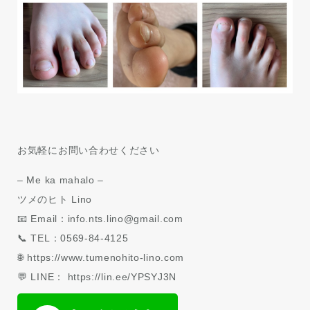
お気軽にお問い合わせください
– Me ka mahalo –
ツメのヒト Lino
📧 Email：info.nts.lino@gmail.com
📞 TEL：0569-84-4125
🌐 https://www.tumenohito-lino.com
💬 LINE： https://lin.ee/YPSYJ3N