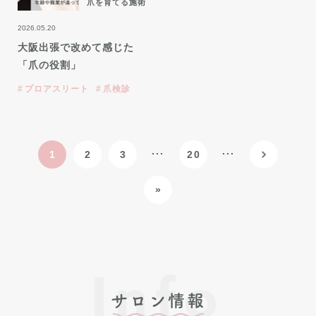
爪を育てる施術
2026.05.20
大阪出張で改めて感じた
「爪の役割」
プロアスリート
爪検診
...
...
1
2
3
20
»
Info
サロン情報