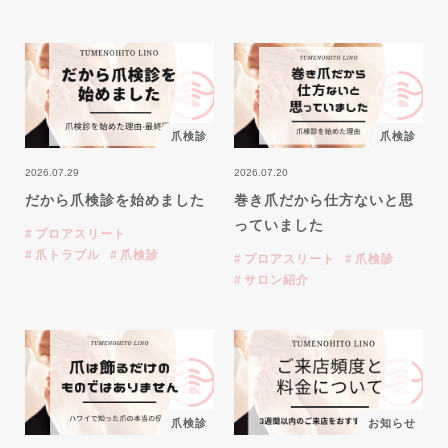
爪検診
爪検診
2026.07.29
2026.07.20
だから爪検診を始めました
巻き爪だから仕方ないと思
っていました
プロアスリート
爪トラブル
爪検診
プロアスリート
爪検診
サロン紹介
爪検診
お知らせ