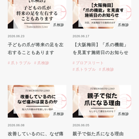
爪検診
爪検診
2026.06.23
2026.06.17
子どもの爪が将来の足を左
【大阪梅田】「爪の機能」
右することもあります
を見直す施術日のお知らせ
爪トラブル
爪検診
プロアスリート
爪トラブル
爪検診
爪検診
爪検診
2026.06.08
2026.06.05
改善しているのに、なぜ痛
親子で似た爪になる理由