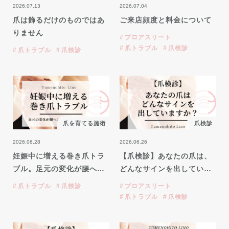
2026.07.13
2026.07.04
爪は飾るだけのものではあ
ご来店頻度と料金について
りません
プロアスリート
爪トラブル
爪検診
爪トラブル
爪検診
爪を育てる施術
爪検診
2026.06.28
2026.06.26
妊娠中に増える巻き爪トラ
【爪検診】あなたの爪は、
ブル。足元の変化が腰へ…
どんなサインを出してい…
爪トラブル
爪検診
プロアスリート
爪トラブル
爪検診