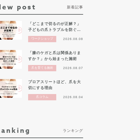
New post
新着記事
「どこまで切るのが正解？」
子どもの爪トラブルを防ぐ…
ワークショップ
2026.08.08
「膝のケガと爪は関係ありま
すか？」から始まった施術
爪を育てる施術
2026.08.07
プロアスリートほど、爪を大
切にする理由
爪コラム
2026.08.04
Ranking
ランキング