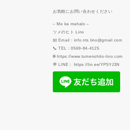
お気軽にお問い合わせください
– Me ka mahalo –
ツメのヒト Lino
📧 Email：info.nts.lino@gmail.com
📞 TEL：0569-84-4125
🌐 https://www.tumenohito-lino.com
💬 LINE： https://lin.ee/YPSYJ3N