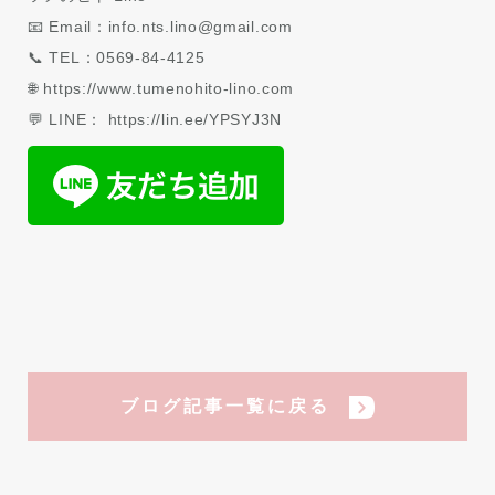
📧 Email：info.nts.lino@gmail.com
📞 TEL：0569-84-4125
🌐 https://www.tumenohito-lino.com
💬 LINE： https://lin.ee/YPSYJ3N
ブログ記事一覧に戻る